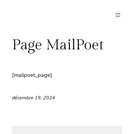
Aller
au
contenu
Page MailPoet
[mailpoet_page]
décembre 19, 2024