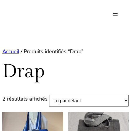
Aller
au
contenu
Accueil
/ Produits identifiés “Drap”
Drap
2 résultats affichés