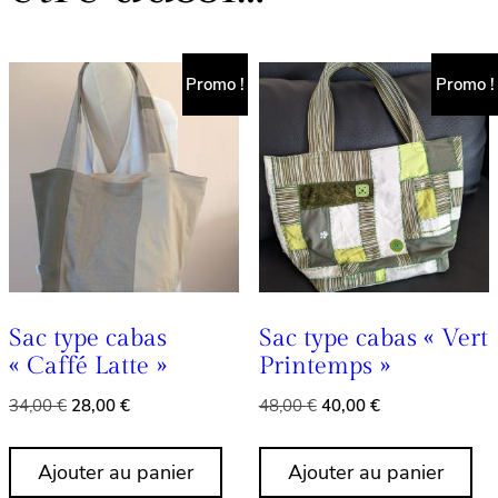
Promo !
Promo !
Sac type cabas
Sac type cabas « Vert
« Caffé Latte »
Printemps »
Le
Le
Le
Le
34,00
€
28,00
€
48,00
€
40,00
€
prix
prix
prix
prix
initial
actuel
initial
actuel
Ajouter au panier
Ajouter au panier
était :
est :
était :
est :