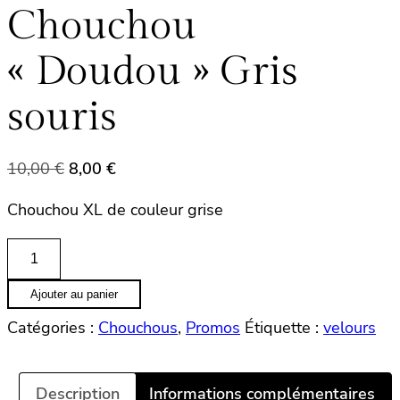
Chouchou
« Doudou » Gris
souris
Le
Le
10,00
€
8,00
€
prix
prix
Chouchou XL de couleur grise
initial
actuel
était :
est :
quantité
10,00 €.
8,00 €.
de
Ajouter au panier
Chouchou
"Doudou"
Catégories :
Chouchous
,
Promos
Étiquette :
velours
Gris
souris
Description
Informations complémentaires