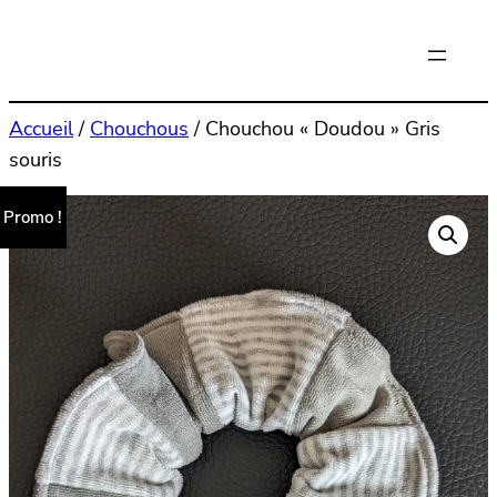
Aller
au
contenu
Accueil
/
Chouchous
/ Chouchou « Doudou » Gris
souris
Promo !