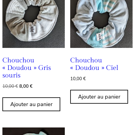
Chouchou
Chouchou
« Doudou » Gris
« Doudou » Ciel
souris
10,00
€
Le
Le
10,00
€
8,00
€
prix
prix
Ajouter au panier
initial
actuel
Ajouter au panier
était :
est :
10,00 €.
8,00 €.