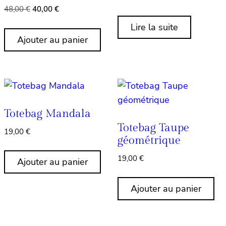
Le
Le
48,00
€
40,00
€
prix
prix
Lire la suite
initial
actuel
Ajouter au panier
était :
est :
48,00 €.
40,00 €.
Totebag Mandala
Totebag Taupe
19,00
€
géométrique
19,00
€
Ajouter au panier
Ajouter au panier